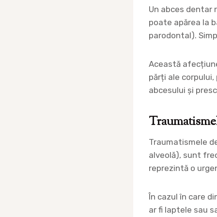
Un abces dentar r
poate apărea la ba
parodontal). Simpt
Această afecțiune
părți ale corpulu
abcesului și pres
Traumatismel
Traumatismele dent
alveolă), sunt fre
reprezintă o urge
În cazul în care 
ar fi laptele sau 