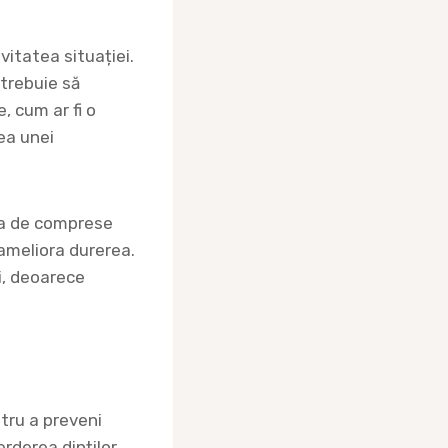
itatea situației.
 trebuie să
, cum ar fi o
ea unei
rea de comprese
ameliora durerea.
i, deoarece
tru a preveni
rderea dinților,