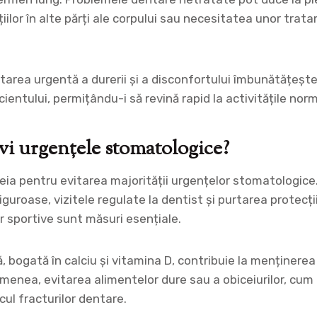
țiilor în alte părți ale corpului sau necesitatea unor tr
area urgentă a durerii și a disconfortului îmbunătățește
acientului, permițându-i să revină rapid la activitățile nor
i urgențele stomatologice?
eia pentru evitarea majorității urgențelor stomatologic
riguroase, vizitele regulate la dentist și purtarea protecți
or sportive sunt măsuri esențiale.
ă, bogată în calciu și vitamina D, contribuie la menținerea 
semenea, evitarea alimentelor dure sau a obiceiurilor, cum a
scul fracturilor dentare.