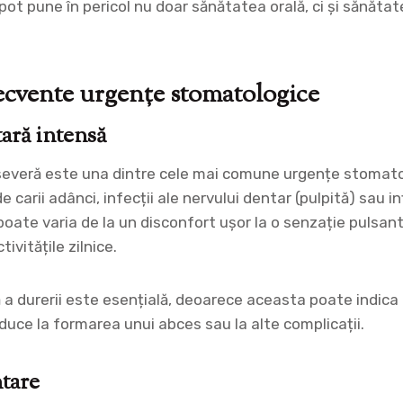
ot pune în pericol nu doar sănătatea orală, ci și sănătat
ecvente urgențe stomatologice
ară intensă
severă este una dintre cele mai comune urgențe stomato
 carii adânci, infecții ale nervului dentar (pulpită) sau in
 poate varia de la un disconfort ușor la o senzație pulsan
ivitățile zilnice.
a durerii este esențială, deoarece aceasta poate indica o
duce la formarea unui abces sau la alte complicații.
tare