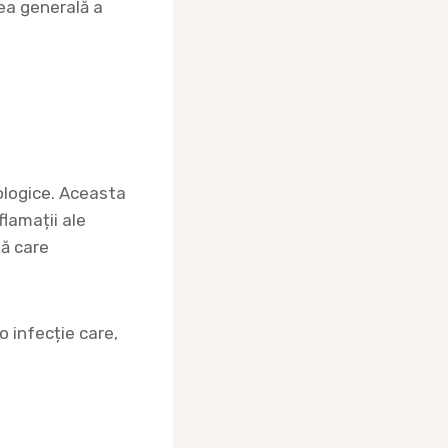
ea generală a
logice. Aceasta
flamații ale
tă care
 infecție care,