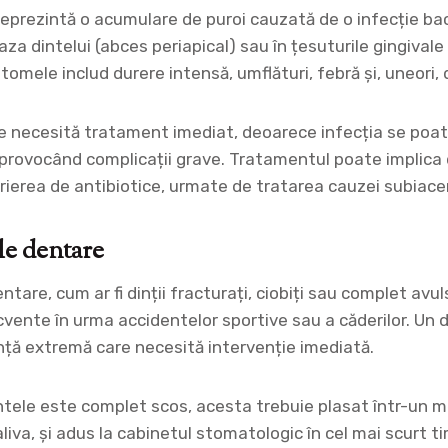
eprezintă o acumulare de puroi cauzată de o infecție ba
za dintelui (abces periapical) sau în țesuturile gingivale
omele includ durere intensă, umflături, febră și, uneori, 
 necesită tratament imediat, deoarece infecția se poate
i, provocând complicații grave. Tratamentul poate implica
crierea de antibiotice, urmate de tratarea cauzei subiace
e dentare
are, cum ar fi dinții fracturați, ciobiți sau complet avuls
cvente în urma accidentelor sportive sau a căderilor. Un 
nță extremă care necesită intervenție imediată.
dintele este complet scos, acesta trebuie plasat într-un
saliva, și adus la cabinetul stomatologic în cel mai scurt ti