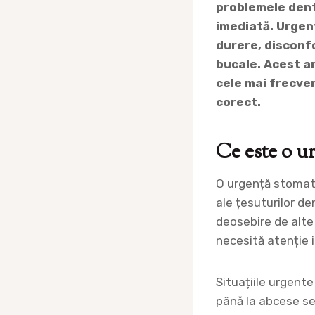
problemele dent
imediată. Urgen
durere, disconfo
bucale. Acest a
cele mai frecven
corect.
Ce este o u
O urgență stomato
ale țesuturilor de
deosebire de alte
necesită atenție 
Situațiile urgente
până la abcese sev