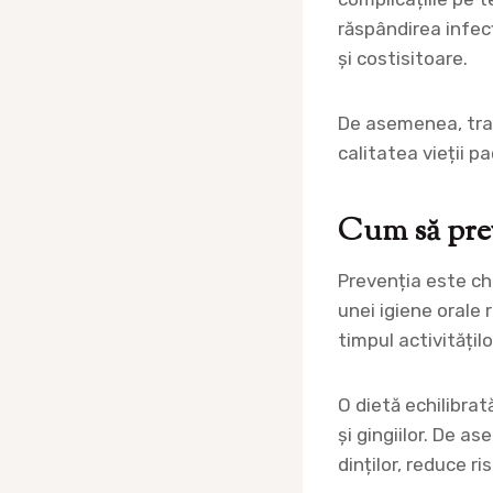
răspândirea infec
și costisitoare.
De asemenea, trat
calitatea vieții p
Cum să prev
Prevenția este ch
unei igiene orale 
timpul activitățil
O dietă echilibrat
și gingiilor. De a
dinților, reduce ri