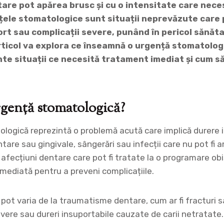
are pot apărea brusc și cu o intensitate care nece
țele stomatologice sunt situații neprevăzute care
rt sau complicații severe, punând în pericol sănăta
rticol va explora ce înseamnă o urgență stomatolog
te situații ce necesită tratament imediat și cum să
rgență stomatologică?
logică reprezintă o problemă acută care implică durere i
ntare sau gingivale, sângerări sau infecții care nu pot fi
 afecțiuni dentare care pot fi tratate la o programare ob
imediată pentru a preveni complicațiile.
 pot varia de la traumatisme dentare, cum ar fi fracturi sa
ere sau dureri insuportabile cauzate de carii netratate. 