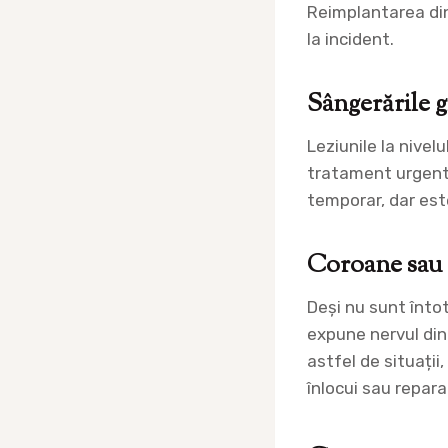
Reimplantarea din
la incident.
Sângerările g
Leziunile la nivel
tratament urgent.
temporar, dar est
Coroane sau
Deși nu sunt înto
expune nervul dint
astfel de situații
înlocui sau repar