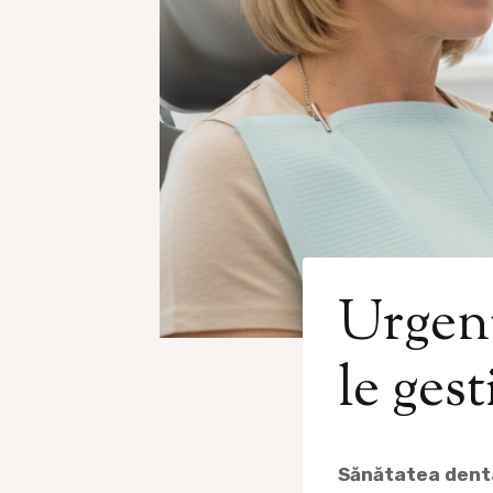
Urgenț
le ges
Sănătatea denta