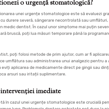
ionezi o urgență stomatologică?
tionarea unei urgențe stomatologice este să evaluezi grav
 cu durere severă, sângerare necontrolată sau umflături,
un medic dentist. În cazul unor simptome mai puțin severe
tară bruscă, poți lua măsuri temporare până la programar
tist, poți folosi metode de prim ajutor, cum ar fi aplica
uce umflătura sau administrarea unui analgezic pentru a 
 eviți aplicarea de medicamente direct pe gingii sau dinț
a arsuri sau iritații suplimentare.
intervenției imediate
tă în cazul unei urgențe stomatologice este crucială pen
termen lung. Problemele dentare netratate pot duce la pie