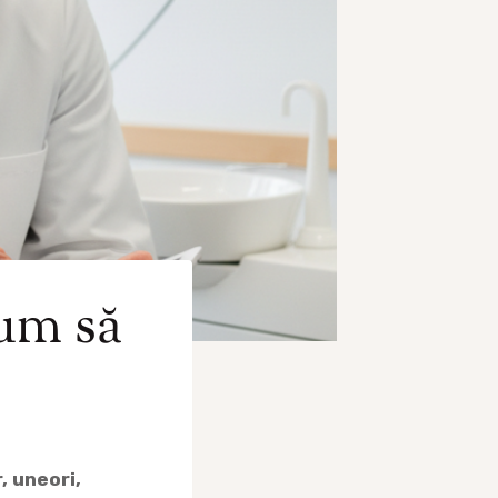
um să
, uneori,