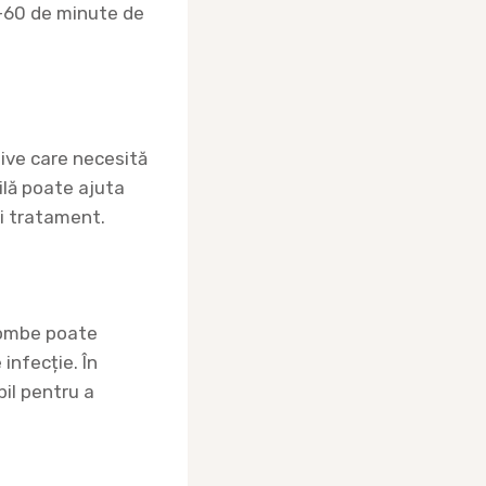
0-60 de minute de
esive care necesită
ilă poate ajuta
și tratament.
lombe poate
infecție. În
bil pentru a