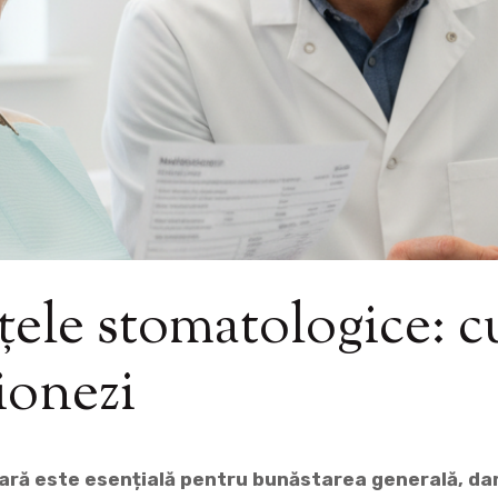
ele stomatologice: c
tionezi
ră este esențială pentru bunăstarea generală, dar