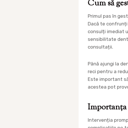
Cum să gest
Primul pas în ges
Dacă te confrunți
consulți imediat 
sensibilitate den
consultații.
Până ajungi la den
reci pentru a red
Este important să
acestea pot provoc
Importanța 
Intervenția promp
complicațiile pe 