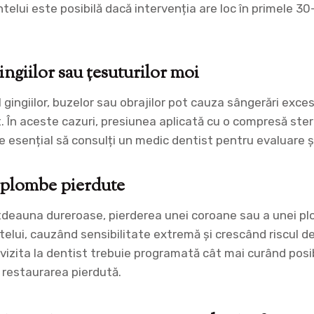
telui este posibilă dacă intervenția are loc în primele 3
ingiilor sau țesuturilor moi
ul gingiilor, buzelor sau obrajilor pot cauza sângerări exc
 În aceste cazuri, presiunea aplicată cu o compresă ster
e esențial să consulți un medic dentist pentru evaluare 
 plombe pierdute
tdeauna dureroase, pierderea unei coroane sau a unei p
elui, cauzând sensibilitate extremă și crescând riscul de 
, vizita la dentist trebuie programată cât mai curând posi
a restaurarea pierdută.