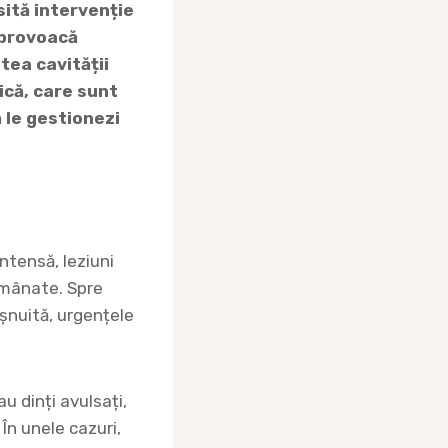
sită intervenție
 provoacă
tea cavității
ică, care sunt
 le gestionezi
ntensă, leziuni
 amânate. Spre
ișnuită, urgențele
u dinți avulsați,
În unele cazuri,