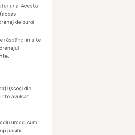
cteriană. Acesta
 (abces
drenaj de puroi.
 răspândi în alte
 drenajul
nte.
ați (scoși din
dinte avulsat
 mediu umed, cum
mp posibil.