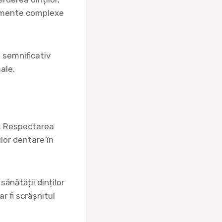
atamente complexe
 semnificativ
male.
e. Respectarea
ilor dentare în
sănătății dinților
r fi scrâșnitul