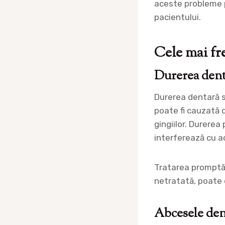
aceste probleme p
pacientului.
Cele mai fr
Durerea dent
Durerea dentară 
poate fi cauzată de
gingiilor. Durerea
interferează cu act
Tratarea promptă 
netratată, poate 
Abcesele den