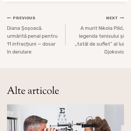
Post
PREVIOUS
NEXT
navigation
Diana Șoșoacă,
A murit Nikola Pilić,
urmărită penal pentru
legenda tenisului și
11 infracțiuni — dosar
„tatăl de suflet” al lui
în derulare
Djokovic
Alte articole