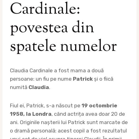
Cardinale:
povestea din
spatele numelor
Claudia Cardinale a fost mama a două
persoane: un fiu pe nume
Patrick
și o fiică
numită
Claudia
.
Fiul ei, Patrick, s-a născut pe
19 octombrie
1958, la Londra
, când actrița avea doar 20 de
ani. Originile nașterii lui Patrick sunt marcate de
o dramă personală: acest copil a fost rezultatul
unui act de viol asupra tinerei Claudii. În primii