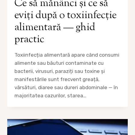
Ce să mănânci și ce să
eviți după o toxiinfecție
alimentară — ghid
practic
Toxiinfecția alimentară apare când consumi
alimente sau băuturi contaminate cu
bacterii, virusuri, paraziți sau toxine și
manifestările sunt frecvent greață,
vărsături, diaree sau dureri abdominale — în
majoritatea cazurilor, starea…