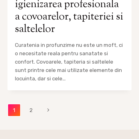
igienizarea profesionala
a covoarelor, tapiteriei si
saltelelor
Curatenia in profunzime nu este un moft, ci
o necesitate reala pentru sanatate si
confort. Covoarele, tapiteria si saltelele
sunt printre cele mai utilizate elemente din
locuinta, dar si cele…
Page
Next
1
2
navigation
Page